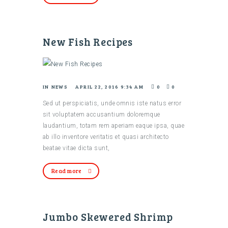
New Fish Recipes
IN
NEWS
APRIL 22, 2016 9:34 AM
0
0
Sed ut perspiciatis, unde omnis iste natus error
sit voluptatem accusantium doloremque
laudantium, totam rem aperiam eaque ipsa, quae
ab illo inventore veritatis et quasi architecto
beatae vitae dicta sunt,
Read more
Jumbo Skewered Shrimp