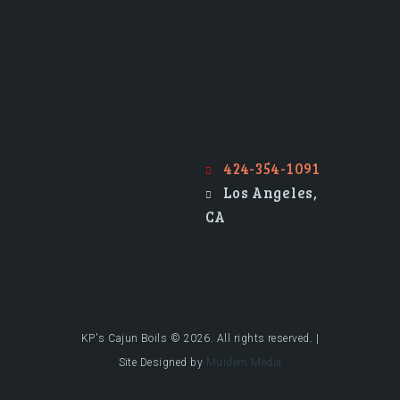
An Authentic New Orleans Culinary Cajun Boil
424-354-1091
Los Angeles,
CA
KP's Cajun Boils © 2026. All rights reserved. |
Site Designed by
Muidem Media