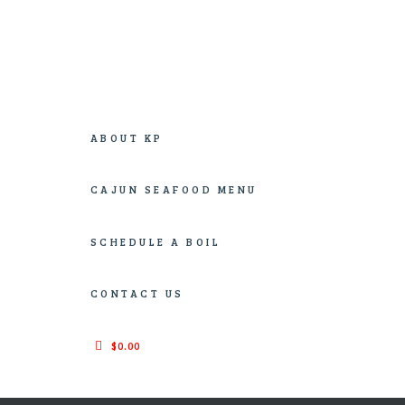
An Authentic New Orleans Culinary Cajun Boil
ABOUT KP
CAJUN SEAFOOD MENU
SCHEDULE A BOIL
CONTACT US
$0.00