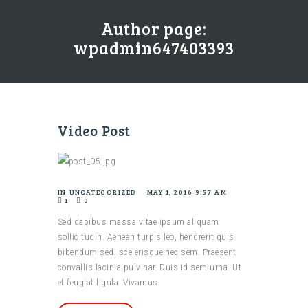
Author page:
wpadmin647403393
Video Post
IN
UNCATEGORIZED
MAY 1, 2016 9:57 AM
1
0
Sed dapibus massa vitae ipsum aliquam
sollicitudin. Aenean turpis leo, hendrerit quis
bibendum sed, scelerisque nec sem. Praesent
convallis lacinia pulvinar. Duis id sem urna. Ut
et feugiat ligula. Vivamus