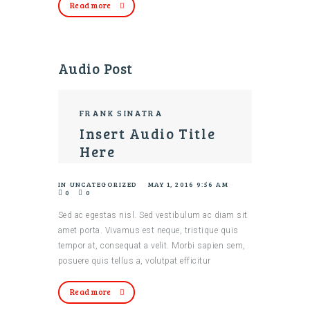
Read more
Audio Post
FRANK SINATRA
Insert Audio Title
Here
IN
UNCATEGORIZED
MAY 1, 2016 9:56 AM
0
0
Sed ac egestas nisl. Sed vestibulum ac diam sit
amet porta. Vivamus est neque, tristique quis
tempor at, consequat a velit. Morbi sapien sem,
posuere quis tellus a, volutpat efficitur
Read more