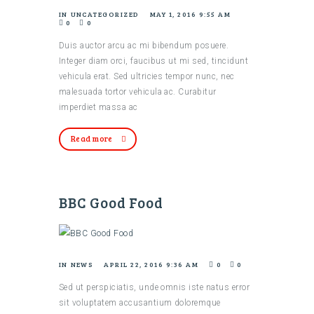
IN
UNCATEGORIZED
MAY 1, 2016 9:55 AM
0
0
Duis auctor arcu ac mi bibendum posuere.
Integer diam orci, faucibus ut mi sed, tincidunt
vehicula erat. Sed ultricies tempor nunc, nec
malesuada tortor vehicula ac. Curabitur
imperdiet massa ac
Read more
BBC Good Food
IN
NEWS
APRIL 22, 2016 9:36 AM
0
0
Sed ut perspiciatis, unde omnis iste natus error
sit voluptatem accusantium doloremque